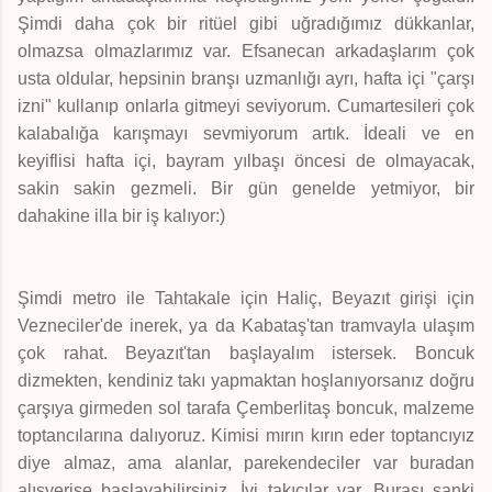
Şimdi daha çok bir ritüel gibi uğradığımız dükkanlar,
olmazsa olmazlarımız var. Efsanecan arkadaşlarım çok
usta oldular, hepsinin branşı uzmanlığı ayrı, hafta içi "çarşı
izni" kullanıp onlarla gitmeyi seviyorum. Cumartesileri çok
kalabalığa karışmayı sevmiyorum artık. İdeali ve en
keyiflisi hafta içi, bayram yılbaşı öncesi de olmayacak,
sakin sakin gezmeli. Bir gün genelde yetmiyor, bir
dahakine illa bir iş kalıyor:)
Şimdi metro ile Tahtakale için Haliç, Beyazıt girişi için
Vezneciler'de inerek, ya da Kabataş'tan tramvayla ulaşım
çok rahat. Beyazıt'tan başlayalım istersek. Boncuk
dizmekten, kendiniz takı yapmaktan hoşlanıyorsanız doğru
çarşıya girmeden sol tarafa Çemberlitaş boncuk, malzeme
toptancılarına dalıyoruz. Kimisi mırın kırın eder toptancıyız
diye almaz, ama alanlar, parekendeciler var buradan
alışverişe başlayabilirsiniz. İyi takıcılar var. Burası sanki