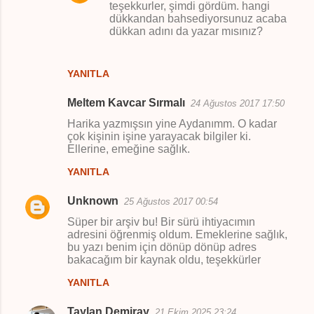
teşekkurler, şimdi gördüm. hangi
dükkandan bahsediyorsunuz acaba
dükkan adını da yazar mısınız?
YANITLA
Meltem Kavcar Sırmalı
24 Ağustos 2017 17:50
Harika yazmışsın yine Aydanımm. O kadar
çok kişinin işine yarayacak bilgiler ki.
Ellerine, emeğine sağlık.
YANITLA
Unknown
25 Ağustos 2017 00:54
Süper bir arşiv bu! Bir sürü ihtiyacımın
adresini öğrenmiş oldum. Emeklerine sağlık,
bu yazı benim için dönüp dönüp adres
bakacağım bir kaynak oldu, teşekkürler
YANITLA
Taylan Demiray
21 Ekim 2025 23:24