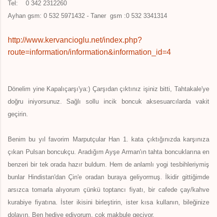
Tel: 0 342 2312260
Ayhan gsm: 0 532 5971432 - Taner gsm :0 532 3341314
http://www.kervancioglu.net/index.php?
route=information/information&information_id=4
Dönelim yine Kapalıçarşı'ya:) Çarşıdan çıktınız işiniz bitti, Tahtakale'ye
doğru iniyorsunuz. Sağlı sollu incik boncuk aksesuarcılarda vakit
geçirin.
Benim bu yıl favorim Marputçular Han 1. kata çıktığınızda karşınıza
çıkan Pulsan boncukçu. Aradığım Ayşe Arman'ın tahta boncuklarına en
benzeri bir tek orada hazır buldum. Hem de anlamlı yogi tesbihleriymiş
bunlar Hindistan'dan Çin'e oradan buraya geliyormuş. İkidir gittiğimde
arsızca tomarla alıyorum çünkü toptancı fiyatı, bir cafede çay/kahve
kurabiye fiyatına. İster ikisini birleştirin, ister kısa kullanın, bileğinize
dolayın. Ben hediye ediyorum, çok makbule geçiyor.