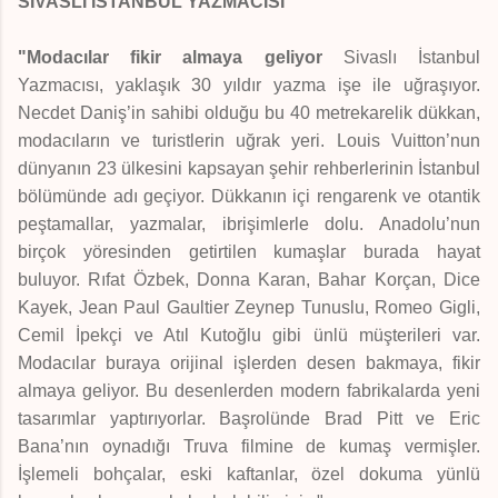
SİVASLI İSTANBUL YAZMACISI
"Modacılar fikir almaya geliyor
Sivaslı İstanbul
Yazmacısı, yaklaşık 30 yıldır yazma işe ile uğraşıyor.
Necdet Daniş’in sahibi olduğu bu 40 metrekarelik dükkan,
modacıların ve turistlerin uğrak yeri. Louis Vuitton’nun
dünyanın 23 ülkesini kapsayan şehir rehberlerinin İstanbul
bölümünde adı geçiyor. Dükkanın içi rengarenk ve otantik
peştamallar, yazmalar, ibrişimlerle dolu. Anadolu’nun
birçok yöresinden getirtilen kumaşlar burada hayat
buluyor. Rıfat Özbek, Donna Karan, Bahar Korçan, Dice
Kayek, Jean Paul Gaultier Zeynep Tunuslu, Romeo Gigli,
Cemil İpekçi ve Atıl Kutoğlu gibi ünlü müşterileri var.
Modacılar buraya orijinal işlerden desen bakmaya, fikir
almaya geliyor. Bu desenlerden modern fabrikalarda yeni
tasarımlar yaptırıyorlar. Başrolünde Brad Pitt ve Eric
Bana’nın oynadığı Truva filmine de kumaş vermişler.
İşlemeli bohçalar, eski kaftanlar, özel dokuma yünlü