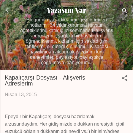
Ana içeriğe atla
Yazasım Var
Blogumda yaşadıklarımı, gezilerimden
notlarımı, 34 yıldır kurumsal hayatın
öğrettiklerini, katıldığım seminerleri, alışveriş
adreslerimi, sağlıklı bir hayat için
öğrendiklerimi, kızlarım için sakladığım
tariflerimi, el emeği çinilerimi... Kısacası
hayatımdan aktarmak istediğim tüm
deneyimleri paylaşıyor, paylaştıkça
çoğalmaya inanıyorum...
Kapalıçarşı Dosyası - Alışveriş
Adreslerim
Nisan 13, 2015
Epeydir bir Kapalıçarşı dosyası hazırlamak
arzusundaydım. Her gidişimizde o dükkan neresiydi, çipil
yüzükçü oğlanın dükkanın adı neydi vs.:) bir isim/adres