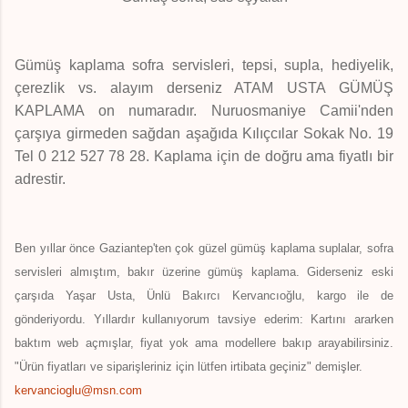
Gümüş kaplama sofra servisleri, tepsi, supla, hediyelik,
çerezlik vs. alayım derseniz ATAM USTA GÜMÜŞ
KAPLAMA on numaradır. Nuruosmaniye Camii'nden
çarşıya girmeden sağdan aşağıda Kılıçcılar Sokak No. 19
Tel 0 212 527 78 28. Kaplama için de doğru ama fiyatlı bir
adrestir.
Ben yıllar önce Gaziantep'ten çok güzel gümüş kaplama suplalar, sofra
servisleri almıştım, bakır üzerine gümüş kaplama. Giderseniz eski
çarşıda Yaşar Usta, Ünlü Bakırcı Kervancıoğlu, kargo ile de
gönderiyordu. Yıllardır kullanıyorum tavsiye ederim: Kartını ararken
baktım web açmışlar, fiyat yok ama modellere bakıp arayabilirsiniz.
"Ürün fiyatları ve siparişleriniz için lütfen irtibata geçiniz" demişler.
kervancioglu@msn.com