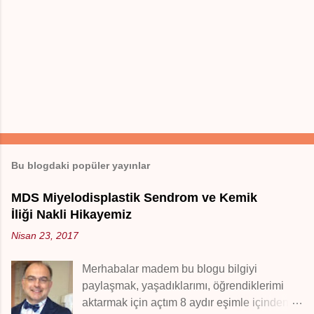
Y
o
r
Bu blogdaki popüler yayınlar
u
m
G
MDS Miyelodisplastik Sendrom ve Kemik
ö
İliği Nakli Hikayemiz
n
d
Nisan 23, 2017
e
r
Merhabalar madem bu blogu bilgiyi
paylaşmak, yaşadıklarımı, öğrendiklerimi
aktarmak için açtım 8 aydır eşimle içinden