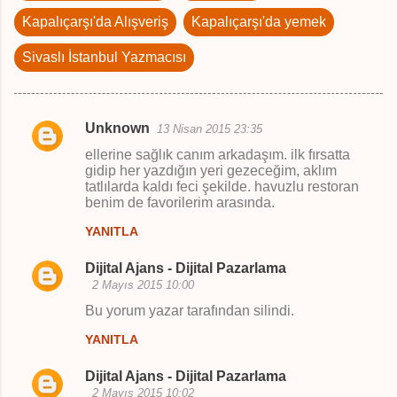
Kapalıçarşı'da Alışveriş
Kapalıçarşı'da yemek
Sivaslı İstanbul Yazmacısı
Unknown
13 Nisan 2015 23:35
Y
ellerine sağlık canım arkadaşım. ilk fırsatta
o
gidip her yazdığın yeri gezeceğim, aklım
tatlılarda kaldı feci şekilde. havuzlu restoran
r
benim de favorilerim arasında.
u
YANITLA
m
l
Dijital Ajans - Dijital Pazarlama
2 Mayıs 2015 10:00
a
Bu yorum yazar tarafından silindi.
r
YANITLA
Dijital Ajans - Dijital Pazarlama
2 Mayıs 2015 10:02