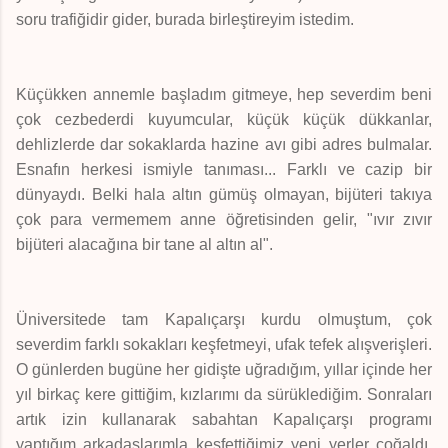
soru trafiğidir gider, burada birleştireyim istedim.
Küçükken annemle başladım gitmeye, hep severdim beni
çok cezbederdi kuyumcular, küçük küçük dükkanlar,
dehlizlerde dar sokaklarda hazine avı gibi adres bulmalar.
Esnafın herkesi ismiyle tanıması... Farklı ve cazip bir
dünyaydı. Belki hala altın gümüş olmayan, bijüteri takıya
çok para vermemem anne öğretisinden gelir, "ıvır zıvır
bijüteri alacağına bir tane al altın al".
Üniversitede tam Kapalıçarşı kurdu olmuştum, çok
severdim farklı sokakları keşfetmeyi, ufak tefek alışverişleri.
O günlerden bugüne her gidişte uğradığım, yıllar içinde her
yıl birkaç kere gittiğim, kızlarımı da sürüklediğim. Sonraları
artık izin kullanarak sabahtan Kapalıçarşı programı
yaptığım arkadaşlarımla keşfettiğimiz yeni yerler çoğaldı.