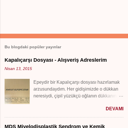
Y
o
r
Bu blogdaki popüler yayınlar
u
m
G
Kapalıçarşı Dosyası - Alışveriş Adreslerim
ö
n
Nisan 13, 2015
d
e
Epeydir bir Kapalıçarşı dosyası hazırlamak
r
arzusundaydım. Her gidişimizde o dükkan
neresiydi, çipil yüzükçü oğlanın dükkanın
adı neydi vs.:) bir isim/adres soru trafiğidir
DEVAMI
gider, burada birleştireyim istedim.
Küçükken annemle başladım gitmeye, hep
severdim beni çok cezbederdi kuyumcular,
MDS Miyelodisplastik Sendrom ve Kemik