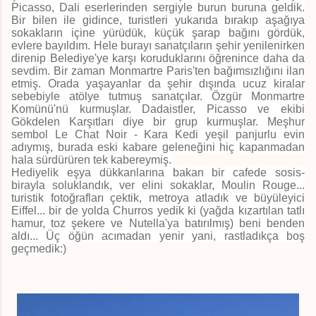
Picasso, Dali eserlerinden sergiyle burun buruna geldik.
Bir bilen ile gidince, turistleri yukarıda bırakıp aşağıya
sokakların içine yürüdük, küçük şarap bağını gördük,
evlere bayıldım. Hele burayı sanatçıların şehir yenilenirken
direnip Belediye'ye karşı koruduklarını öğrenince daha da
sevdim. Bir zaman Monmartre Paris'ten bağımsızlığını ilan
etmiş. Orada yaşayanlar da şehir dışında ucuz kiralar
sebebiyle atölye tutmuş sanatçılar. Özgür Monmartre
Komünü'nü kurmuşlar. Dadaistler, Picasso ve ekibi
Gökdelen Karşıtları diye bir grup kurmuşlar. Meşhur
sembol Le Chat Noir - Kara Kedi yeşil panjurlu evin
adıymış, burada eski kabare geleneğini hiç kapanmadan
hala sürdürüren tek kabereymiş.
Hediyelik eşya dükkanlarına bakan bir cafede sosis-
birayla soluklandık, ver elini sokaklar, Moulin Rouge...
turistik fotoğrafları çektik, metroya atladık ve büyüleyici
Eiffel... bir de yolda Churros yedik ki (yağda kızartılan tatlı
hamur, toz şekere ve Nutella'ya batırılmış) beni benden
aldı... Üç öğün acımadan yenir yani, rastladıkça boş
geçmedik:)