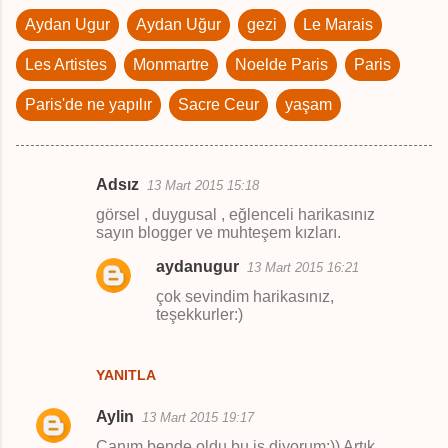
Aydan Ugur
Aydan Uğur
gezi
Le Marais
Les Artistes
Monmartre
Noelde Paris
Paris
Paris'de ne yapılır
Sacre Ceur
yaşam
Adsız
13 Mart 2015 15:18
Y
görsel , duygusal , eğlenceli harikasınız
o
sayın blogger ve muhteşem kızları.
r
aydanugur
13 Mart 2015 16:21
u
çok sevindim harikasınız,
m
teşekkurler:)
l
a
YANITLA
r
Aylin
13 Mart 2015 19:17
Canım bende oldu bu iş diyorum:)) Artık