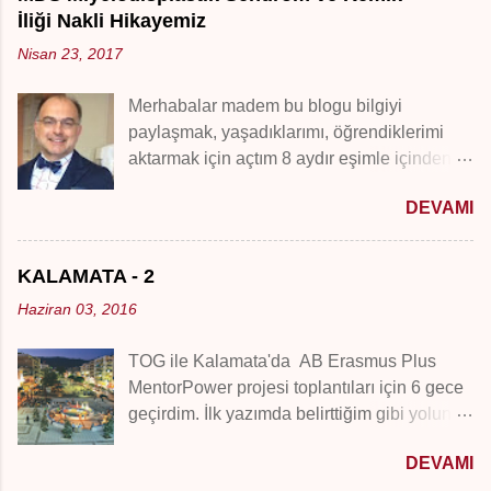
küçük küçük dükkanlar, dehlizlerde dar
İliği Nakli Hikayemiz
sokaklarda hazine avı gibi adres bulmalar.
Nisan 23, 2017
Esnafın herkesi ismiyle tanıması... Farklı ve
cazip bir dünyaydı. Belki hala altın gümüş
Merhabalar madem bu blogu bilgiyi
olmayan, bijüteri takıya çok para vermemem
paylaşmak, yaşadıklarımı, öğrendiklerimi
anne öğretisinden gelir, "ıvır zıvır bijüteri
aktarmak için açtım 8 aydır eşimle içinden
alacağına bir tane al altın al". Üniversitede
geçtiğimiz MDS hastalığı ve kemik iliği nakli
tam Kapalıçarşı kurdu olmuştum, çok
DEVAMI
sürecini aktarmam şart oldu. Bugüne kadar
severdim farklı sokakları keşfetmeyi, ufak
Google’da bir hayırlı, olumlu hikaye
tefek alışverişleri. O günlerden bugüne her
okumadım MDS – Miyelodisplastik Sendrom
gidişte uğradığım, yıllar içinde her yıl birkaç
KALAMATA - 2
hastalığı ile ilgili ne kadar Türkçe, İngilizce,
kere gittiğim, kızlarımı da sürüklediğim.
Haziran 03, 2016
Almanca, Fransızca metin varsa karşımıza
Sonraları artık izin kullanarak sabahtan
çıkan hikayeleri, bilimsel sitelerde
Kapalıçarşı programı yaptığım
TOG ile Kalamata'da AB Erasmus Plus
yazılanları okuduk. Ekşi sözlük hele ilk gece
arkadaşlarımla keşfettiğimiz yeni yerler
MentorPower projesi toplantıları için 6 gece
bitirdi beni Aplastik Anemi için “kanser
çoğaldı. Şimdi daha çok bir ritüel gibi
geçirdim. İlk yazımda belirttiğim gibi yolunuz
olmadığına sevinemezsin” yazmıştı bir
uğradığımız dükkanla...
düşer mi bilmem ama olur da düşerse epey
genç... Kendime söz verdim bizim sürecimiz
DEVAMI
bilgi sahibi oldum. Otogardan otelimize
nasıl gelişirse gelişsin öğrendiklerimi umut