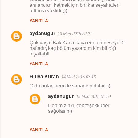
anılara anı katmak için birlikte seyahatleri
arttırma vaktidir;))
YANITLA
aydanugur
13 Mart 2015 22:27
Çok yaşa! Bak Kartalkaya ertelenmeseydi 2
haftadır, kaç bölüm yazardım kim bilir:)))
inşallah!!
YANITLA
Hulya Kuran
14 Mart 2015 03:16
Oldu onlar, hem de sahane oldular :))
aydanugur
15 Mart 2015 01:50
Hepimizinki, çok teşekkürler
sağolasın:)
YANITLA