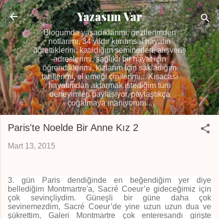
Ana içeriğe atla
Yazasım Var
Blogumda yaşadıklarımı, gezilerimden
notlarımı, 34 yıldır kurumsal hayatın
öğrettiklerini, katıldığım seminerleri, alışveriş
adreslerimi, sağlıklı bir hayat için
öğrendiklerimi, kızlarım için sakladığım
tariflerimi, el emeği çinilerimi... Kısacası
hayatımdan aktarmak istediğim tüm
deneyimleri paylaşıyor, paylaştıkça
çoğalmaya inanıyorum...
Paris'te Noelde Bir Anne Kız 2
Mart 13, 2015
3. gün Paris dendiğinde en beğendiğim yer diye
bellediğim Montmartre'a, Sacré Coeur’e gideceğimiz için
çok sevinçliydim. Güneşli bir güne daha çok
sevinemezdim, Sacré Coeur’de yine uzun uzun dua ve
şükrettim, Galeri Montmartre çok enteresandı girişte