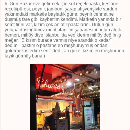
6. Gün Pazar eve getirmek için süt reçeli başta, kestane
reçeli/püresi, peynir, jambon, şarap alışverişiyle yurdun
yakınındaki marketle başladık güne, peynir cennetine
düşmüş fare gibi kaybettim kendimi. Marketin yanında bir
semt fırını var, kızım çok anlatır pastalarını. Bütün gün
yoluna düştüğümüz mont blanc'ın şahanesini bulup aldık
hemen, milföy diye Istanbul'da yediklerim milföy değilmiş
meğer. "E kızım burada varmış niye arandık o kadar"
dedim, "baktım o pastane en meşhuruymuş ondan
götürmek istedim seni" dedi, ah güzel kızım en meşhurunu
layık görmüş bana:)