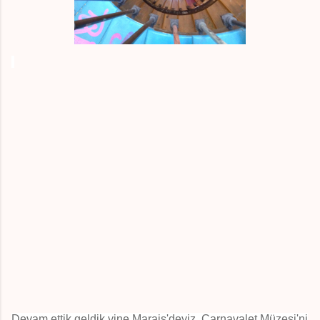
Devam ettik geldik yine Marais'deyiz. Carnavalet Müzesi'ni