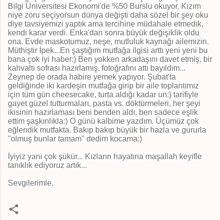
Bilgi Üniversitesi Ekonomi'de %50 Burslu okuyor. Kızım
niye zoru seçiyorsun dünya değişti daha sözel bir şey oku
diye tavsiyemizi yaptık ama tercihine müdahale etmedik,
kendi karar verdi. Enka'dan sonra büyük değişiklik oldu
ona. Evde maskotumuz, neşe, mutluluk kaynağı ailemizin.
Müthiştir İpek...En şaştığım mutfağa ilgisi arttı yeni yeni bu
bana çok iyi haber:) Ben yokken arkadaşını davet etmiş, bir
kahvaltı sofrası hazırlamış, fotoğrafını attı bayıldım...
Zeynep de orada habire yemek yapıyor. Şubat'ta
geldiğinde iki kardeşin mutfağa girip bir aile toplantımız
için tüm gün cheesecake, turta aldığı kadar un:) tarifiyle
gayet güzel tutturmaları, pasta vs. döktürmeleri, her şeyi
ikisinin hazırlaması beni benden aldı, ben sadece eşlik
ettim şaşkınlıkla:) O günü kalbime yazdım. Üçümüz çok
eğlendik mutfakta. Bakıp bakıp büyük bir hazla ve gururla
"olmuş bunlar tamam" dedim kocama:)
İyiyiz yani çok şükür... Kızların hayatına maşallah keyifle
tanıklık ediyoruz artık...
Sevgilerimle,