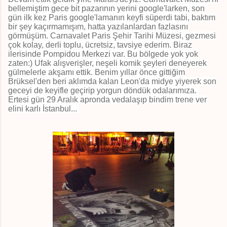
bellemiştim gece bit pazarının yerini google'larken, son
gün ilk kez Paris google'lamanın keyfi süperdi tabi, baktım
bir şey kaçırmamışım, hatta yazılanlardan fazlasını
görmüşüm. Carnavalet Paris Şehir Tarihi Müzesi, gezmesi
çok kolay, derli toplu, ücretsiz, tavsiye ederim. Biraz
ilerisinde Pompidou Merkezi var. Bu bölgede yok yok
zaten:) Ufak alışverişler, neşeli komik şeyleri deneyerek
gülmelerle akşamı ettik. Benim yıllar önce gittiğim
Brüksel'den beri aklımda kalan Leon'da midye yiyerek son
geceyi de keyifle geçirip yorgun döndük odalarımıza.
Ertesi gün 29 Aralık apronda vedalaşıp bindim trene ver
elini karlı İstanbul...