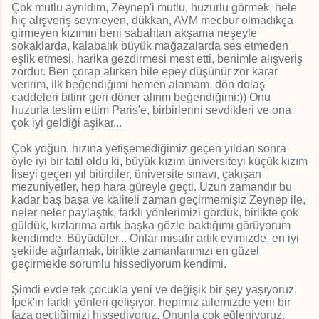
Çok mutlu ayrıldım, Zeynep'i mutlu, huzurlu görmek, hele
hiç alışveriş sevmeyen, dükkan, AVM mecbur olmadıkça
girmeyen kızımın beni sabahtan akşama neşeyle
sokaklarda, kalabalık büyük mağazalarda ses etmeden
eşlik etmesi, harika gezdirmesi mest etti, benimle alışveriş
zordur. Ben çorap alırken bile epey düşünür zor karar
veririm, ilk beğendiğimi hemen alamam, dön dolaş
caddeleri bitirir geri döner alırım beğendiğimi:)) Onu
huzurla teslim ettim Paris'e, birbirlerini sevdikleri ve ona
çok iyi geldiği aşikar...
Çok yoğun, hızına yetişemediğimiz geçen yıldan sonra
öyle iyi bir tatil oldu ki, büyük kızım üniversiteyi küçük kızım
liseyi geçen yıl bitirdiler, üniversite sınavı, çakışan
mezuniyetler, hep hara güreyle geçti. Uzun zamandır bu
kadar baş başa ve kaliteli zaman geçirmemişiz Zeynep ile,
neler neler paylaştık, farklı yönlerimizi gördük, birlikte çok
güldük, kızlarıma artık başka gözle baktığımı görüyorum
kendimde. Büyüdüler... Onlar misafir artık evimizde, en iyi
şekilde ağırlamak, birlikte zamanlarımızı en güzel
geçirmekle sorumlu hissediyorum kendimi.
Şimdi evde tek çocukla yeni ve değişik bir şey yaşıyoruz,
İpek'in farklı yönleri gelişiyor, hepimiz ailemizde yeni bir
faza geçtiğimizi hissediyoruz. Onunla çok eğleniyoruz.