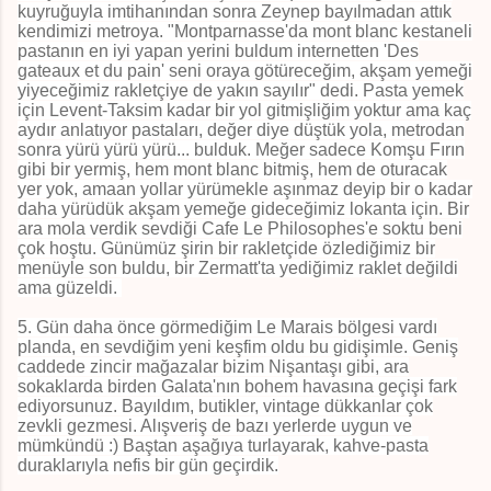
kuyruğuyla imtihanından sonra Zeynep bayılmadan attık
kendimizi metroya. "Montparnasse'da mont blanc kestaneli
pastanın en iyi yapan yerini buldum internetten 'Des
gateaux et du pain' seni oraya götüreceğim, akşam yemeği
yiyeceğimiz rakletçiye de yakın sayılır" dedi. Pasta yemek
için Levent-Taksim kadar bir yol gitmişliğim yoktur ama kaç
aydır anlatıyor pastaları, değer diye düştük yola, metrodan
sonra yürü yürü yürü... bulduk. Meğer sadece Komşu Fırın
gibi bir yermiş, hem mont blanc bitmiş, hem de oturacak
yer yok, amaan yollar yürümekle aşınmaz deyip bir o kadar
daha yürüdük akşam yemeğe gideceğimiz lokanta için. Bir
ara mola verdik sevdiği Cafe Le Philosophes'e soktu beni
çok hoştu. Günümüz şirin bir rakletçide özlediğimiz bir
menüyle son buldu, bir Zermatt'ta yediğimiz raklet değildi
ama güzeldi.
5. Gün daha önce görmediğim Le Marais bölgesi vardı
planda, en sevdiğim yeni keşfim oldu bu gidişimle. Geniş
caddede zincir mağazalar bizim Nişantaşı gibi, ara
sokaklarda birden Galata'nın bohem havasına geçişi fark
ediyorsunuz. Bayıldım, butikler, vintage dükkanlar çok
zevkli gezmesi. Alışveriş de bazı yerlerde uygun ve
mümkündü :) Baştan aşağıya turlayarak, kahve-pasta
duraklarıyla nefis bir gün geçirdik.