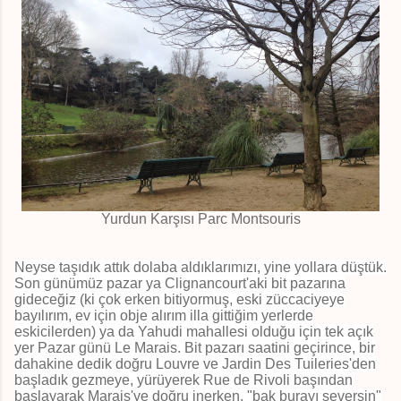
Yurdun Karşısı Parc Montsouris
Neyse taşıdık attık dolaba aldıklarımızı, yine yollara düştük.
Son günümüz pazar ya Clignancourt'aki bit pazarına
gideceğiz (ki çok erken bitiyormuş, eski züccaciyeye
bayılırım, ev için obje alırım illa gittiğim yerlerde
eskicilerden) ya da Yahudi mahallesi olduğu için tek açık
yer Pazar günü Le Marais. Bit pazarı saatini geçirince, bir
dahakine dedik doğru Louvre ve Jardin Des Tuileries'den
başladık gezmeye, yürüyerek Rue de Rivoli başından
başlayarak Marais'ye doğru inerken, "bak burayı seversin"